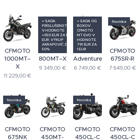
+ SADA
+ SADA OG
Novinka
PRÍSLUŠENSTVA
BOXOV
V HODNOTE
CFMOTO
+550 EUR ZA 1
MT EVO V
EUR; VÝKUP
HODNOTE
AKRAPOVIČ ZA
791 EUR ZA
50%
1 EUR
CFMOTO
CFMOTO
700MT
CFMOTO
1000MT–
800MT–X
Adventure
675SR-R
X
9 349,00
€
6 749,00
€
7 649,00
€
11 229,00
€
Novinka
Novinka
CFMOTO
CFMOTO
CFMOTO
CFMOTO
675NK
450MT-
450CL-C
450CL-C