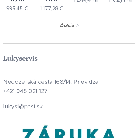
1 495,50
€
1 314,00
€
995,45
€
1 177,28
€
Ďalšie
Lukyservis
Nedožerská cesta 168/14, Prievidza
+421 948 021 127
.sk
lukys1@post