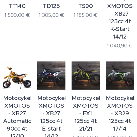
TT140
TD125
TS90
XMOTOS
- XB27
1 590,00
€
1 305,00
€
1 185,00
€
125cc 4t
K-Start
14/12
1 040,90
€
Motocykel
Motocykel
Motocykel
Motocykel
XMOTOS
XMOTOS
XMOTOS
XMOTOS
- XB27
- XB27
- FX1
- XB29
Automatic
125cc 4t
125cc 4t
125cc 4t
90cc 4t
E-start
21/21
17/14
12/10
14/12