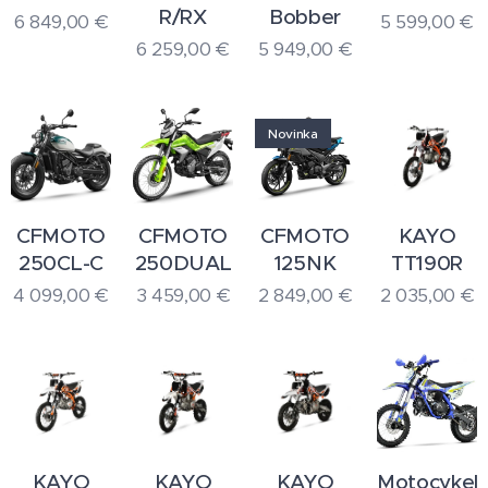
R/RX
Bobber
6 849,00
€
5 599,00
€
6 259,00
€
5 949,00
€
Novinka
CFMOTO
CFMOTO
CFMOTO
KAYO
250CL-C
250DUAL
125NK
TT190R
4 099,00
€
3 459,00
€
2 849,00
€
2 035,00
€
KAYO
KAYO
KAYO
Motocykel