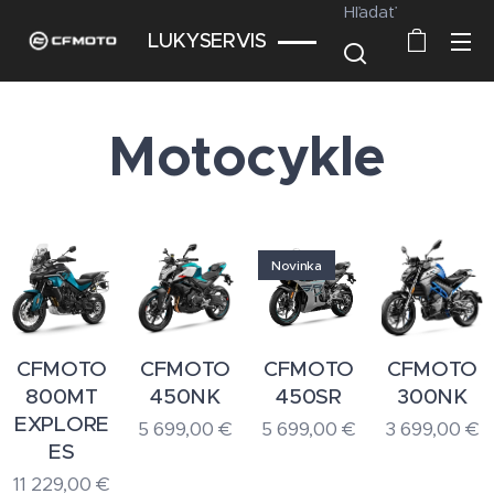
Hľadať
LUKYSERVIS
Motocykle
Novinka
CFMOTO
CFMOTO
CFMOTO
CFMOTO
800MT
450NK
450SR
300NK
EXPLORE
5 699,00
€
5 699,00
€
3 699,00
€
ES
11 229,00
€