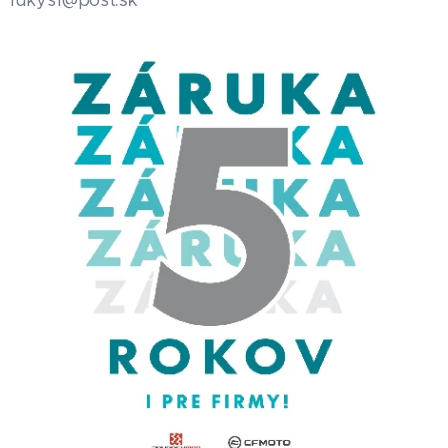
lukys1@post