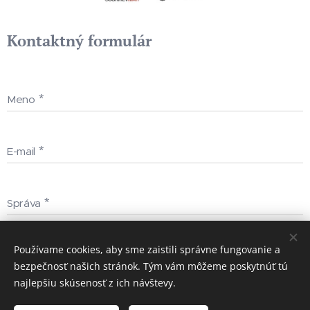
Kontaktný formulár
Meno
E-mail
Správa
Používame cookies, aby sme zaistili správne fungovanie a
Odoslať
bezpečnosť našich stránok. Tým vám môžeme poskytnúť tú
najlepšiu skúsenosť z ich návštevy.