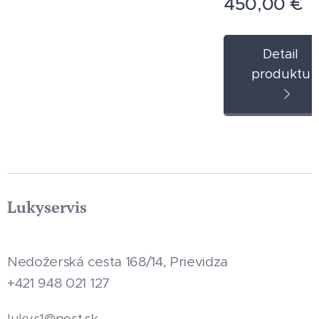
450,00
€
okolo
bežka
Chop
Detail
per
produktu
style.
Najaz
dené
len
43km.
Cena
novej
Lukyservis
1
250€,
teraz
Nedožerská cesta 168/14, Prievidza
450€.
+421 948 021 127
.sk