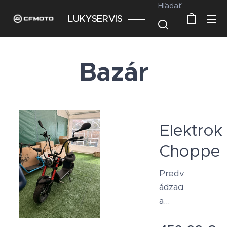
Hľadať
LUKYSERVIS
Bazár
Elektrok
Chopper
Predv
ádzaci
a
elektr