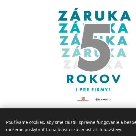
Používame cookies, aby sme zaistili správne fungovanie a bezp
môžeme poskytnúť tú najlepšiu skúsenosť z ich návštevy.