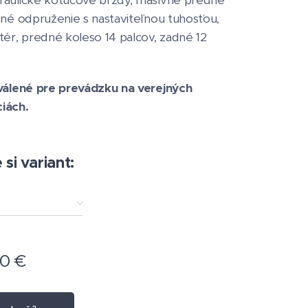
raulické kotúčové brzdy, masívne predné
dné odpruženie s nastaviteľnou tuhosťou,
tér, predné koleso 14 palcov, zadné 12
hválené pre prevádzku na verejných
iách.
si variant:
90
€