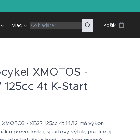
Viac
Košík
cykel XMOTOS -
 125cc 4t K-Start
 XMOTOS - XB27 125cc 4t 14/12 má výkon
álnu prevodovku, športový výfuk, predné aj