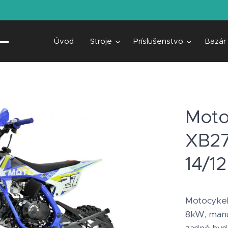
Úvod
Stroje
Príslušenstvo
Bazár
Moto
XB27
14/12
Motocykel
8kW, manu