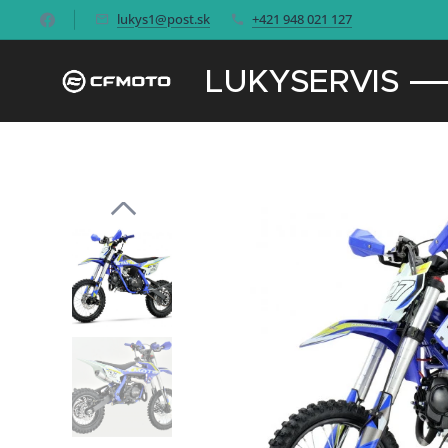
lukys1@post.sk
+421 948 021 127
LUKYSERVIS