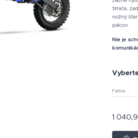
zadné hyd
tlmiče, za
nožný štar
palcov
Nie je sc
komunikác
Vyberte 
Farba
1 040,