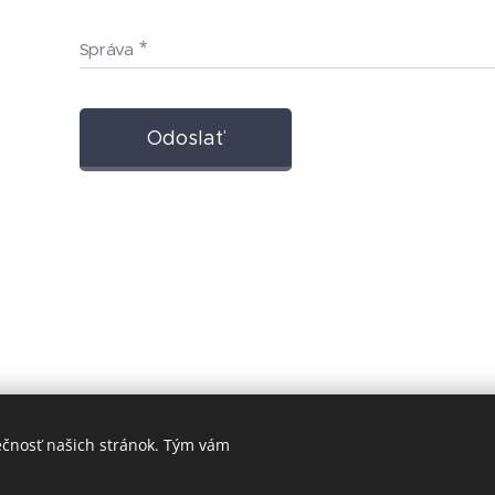
Správa
Odoslať
ečnosť našich stránok. Tým vám
Lukyservis 2025
Cookies