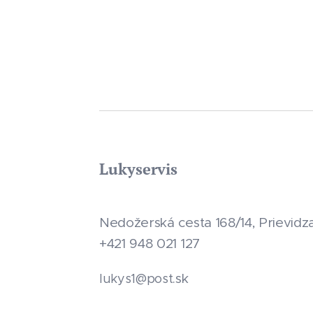
Lukyservis
Nedožerská cesta 168/14, Prievidz
+421 948 021 127
.sk
lukys1@post