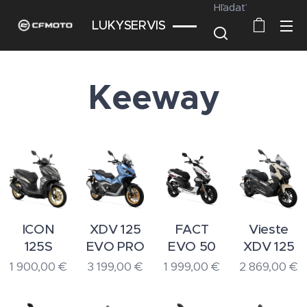
Hľadať
LUKYSERVIS
Keeway
ICON
XDV 125
FACT
Vieste
125S
EVO PRO
EVO 50
XDV 125
1 900,00
€
3 199,00
€
1 999,00
€
2 869,00
€