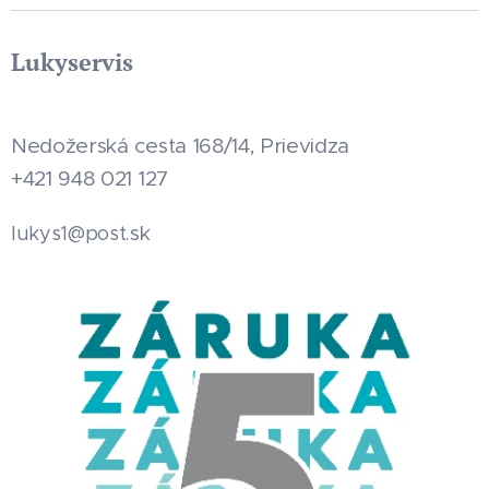
Lukyservis
Nedožerská cesta 168/14, Prievidza
+421 948 021 127
.sk
lukys1@post