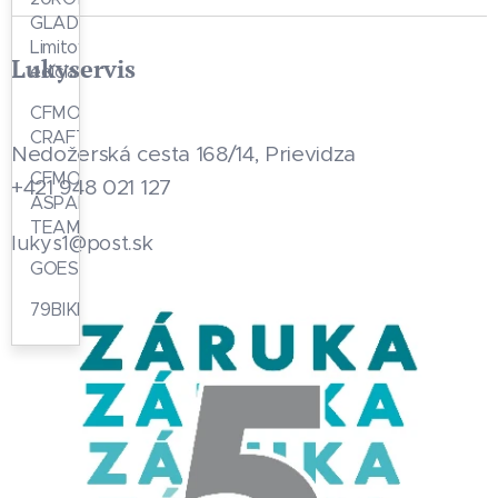
GLADIATOR
Limitovaná
Lukyservis
edícia
CFMOTO
CRAFTED
Nedožerská cesta 168/14, Prievidza
CFMOTO
+421 948 021 127
ASPAR
TEAM
.sk
lukys1@post
GOES
79BIKE