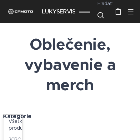
Hľadať
LUKYSERVIS
Oblečenie,
vybavenie a
merch
Kategórie
Všetky
produkty
20ROKOV