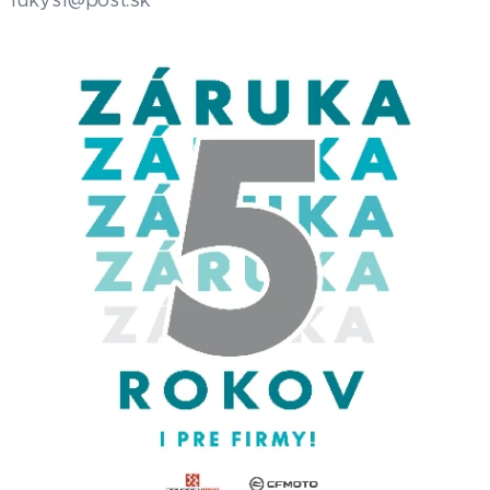
lukys1@post