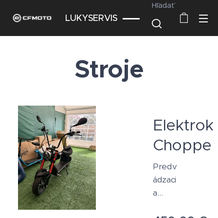
Hľadať
LUKYSERVIS
Stroje
Elektrok
Chopper
Predv
ádzaci
a
elektr