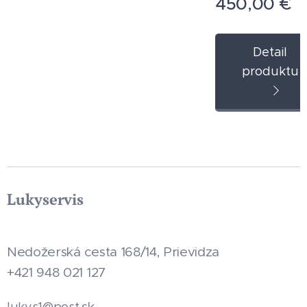
450,00
€
okolo
bežka
Chop
Detail
per
produktu
style.
Najaz
dené
len
43km.
Cena
novej
Lukyservis
1
250€,
teraz
Nedožerská cesta 168/14, Prievidza
450€.
+421 948 021 127
.sk