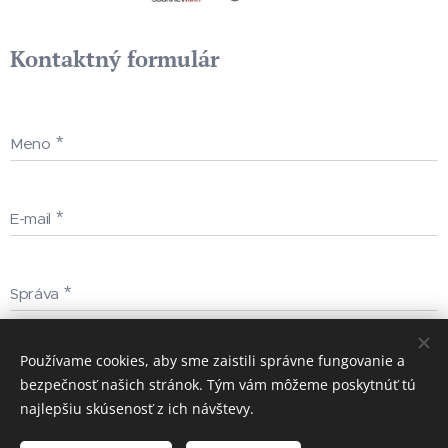
Kontaktný formulár
Meno
E-mail
Správa
Používame cookies, aby sme zaistili správne fungovanie a
Odoslať
bezpečnosť našich stránok. Tým vám môžeme poskytnúť tú
najlepšiu skúsenosť z ich návštevy.