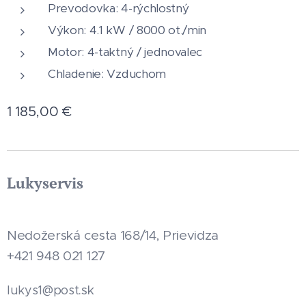
Prevodovka: 4-rýchlostný
Výkon: 4.1 kW / 8000 ot./min
Motor: 4-taktný / jednovalec
Chladenie: Vzduchom
1 185,00
€
Lukyservis
Nedožerská cesta 168/14, Prievidza
+421 948 021 127
.sk
lukys1@post