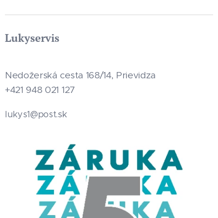
Lukyservis
Nedožerská cesta 168/14, Prievidza
+421 948 021 127
.sk
lukys1@post