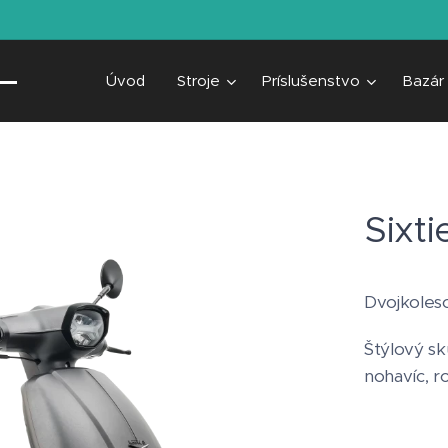
Úvod
Stroje
Príslušenstvo
Bazár
Sixti
Dvojkoleso
Štýlový sk
nohavíc, r