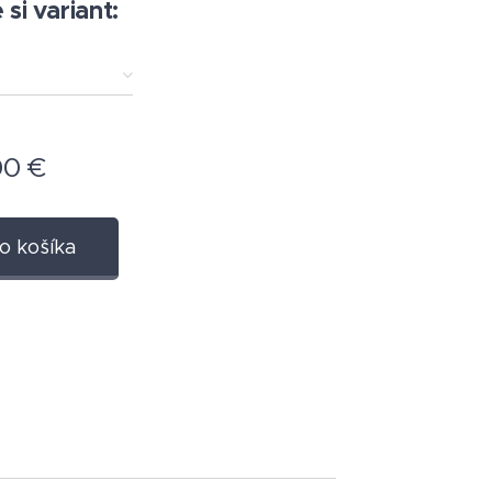
si variant:
00
€
o košíka