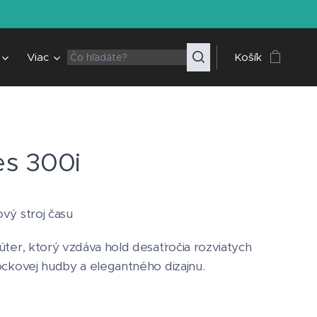
Viac
Košík
es 300i
vý stroj času
úter, ktorý vzdáva hold desaťročia rozviatych
ockovej hudby a elegantného dizajnu.