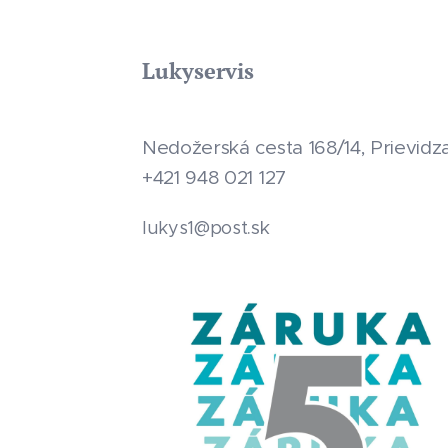
Lukyservis
Nedožerská cesta 168/14, Prievidz
+421 948 021 127
.sk
lukys1@post