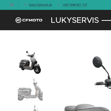
lukys1@post.sk
+421 948 021 127
LUKYSERVIS