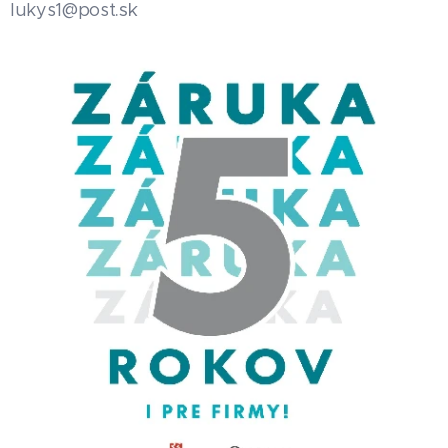
.sk
lukys1@post