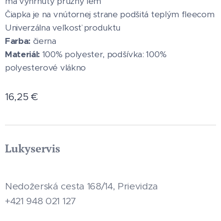
má vyhrnutý pružný lem
Čiapka je na vnútornej strane podšitá teplým fleecom
Univerzálna veľkosť produktu
Farba:
čierna
Materiál:
100% polyester, podšívka: 100%
polyesterové vlákno
16,25
€
Lukyservis
Nedožerská cesta 168/14, Prievidza
+421 948 021 127