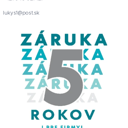
.sk
lukys1@post