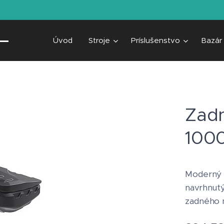
Úvod
Stroje
Príslušenstvo
Bazár
Zad
100
Moderný 
navrhnutý
zadného n