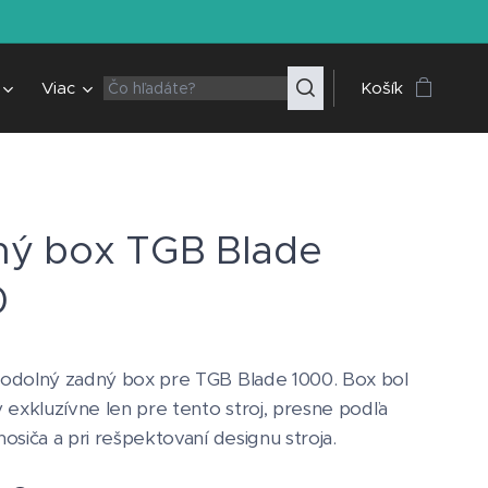
Viac
Košík
ný box TGB Blade
0
odolný zadný box pre TGB Blade 1000. Box bol
 exkluzívne len pre tento stroj, presne podľa
osiča a pri rešpektovaní designu stroja.