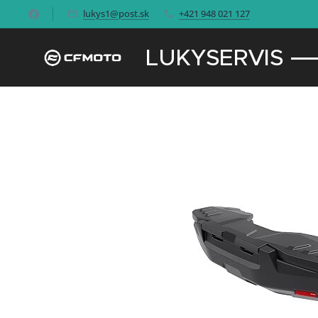
lukys1@post.sk
+421 948 021 127
LUKYSERVIS