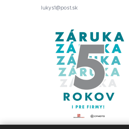
.sk
lukys1@post