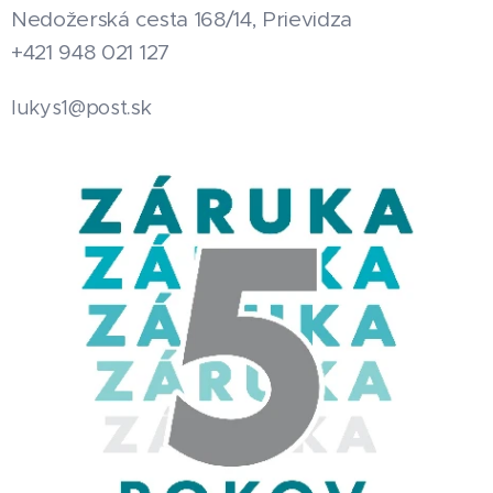
Nedožerská cesta 168/14, Prievidza
+421 948 021 127
.sk
lukys1@post