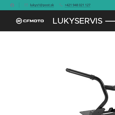
lukys1@post.sk
+421 948 021 127
LUKYSERVIS