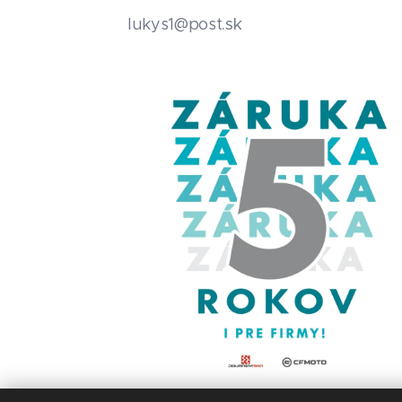
.sk
lukys1@post