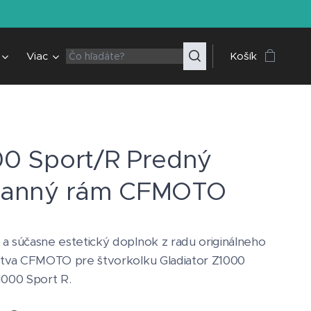
Viac
Košík
0 Sport/R Predný
ranný rám CFMOTO
a súčasne estetický doplnok z radu originálneho
stva CFMOTO pre štvorkolku Gladiator Z1000
1000 Sport R.