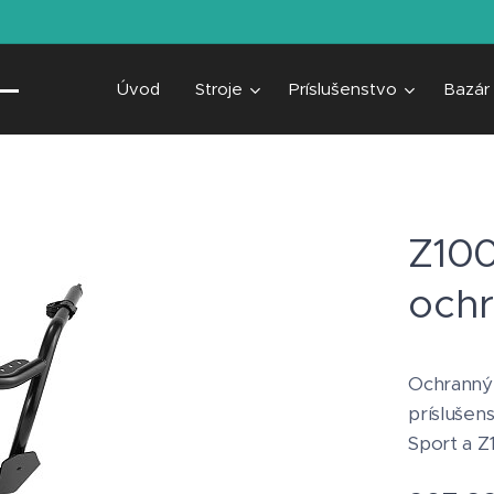
Úvod
Stroje
Príslušenstvo
Bazár
Z100
och
Ochranný 
príslušen
Sport a Z