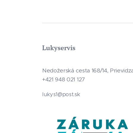
Lukyservis
Nedožerská cesta 168/14, Prievidz
+421 948 021 127
.sk
lukys1@post