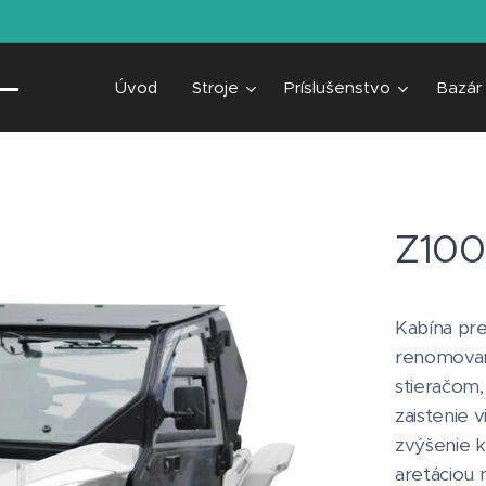
Úvod
Stroje
Príslušenstvo
Bazár
Z100
Kabína pr
renomovan
stieračom
zaistenie 
zvýšenie 
aretáciou 