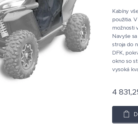
Kabíny vš
použitia. 
možnosti vy
Navyše sa 
stroja do 
DFK, pokra
okno so s
vysoká kva
4 831,2
D