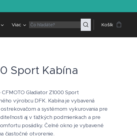
Viac
Košík
0 Sport Kabína
e CFMOTO Gladiator Z1000 Sport
ého výrobcu DFK. Kabína je vybavená
, ostrekovačom a systémom vykurovania pre
viditeľnosti aj v ťažkých podmienkach a pre
komfortu posádky. Čelné okno je vybavené
na čiastočné otvorenie.