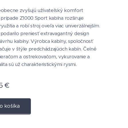
eobecne zvyšujú užívateľský komfort
V prípade Z1000 Sport kabína rozširuje
užitia a robí stroj oveľa viac univerzálnejším.
podarilo preniesť extravagantný design
návrhu kabíny. Výrobca kabíny, spoločnosť
čuje v štýle predchádzajúcich kabín. Čelné
tieračom a ostrekovačom, vykurovanie a
lita sú už charakteristickými rysmi.
5
€
o košíka