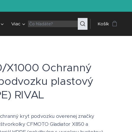
Viac
Košík
/X1000 Ochranný
 podvozku plastový
E) RIVAL
ochranný kryt podvozku overenej značky
 štvorkolky CFMOTO Gladiator X850 a