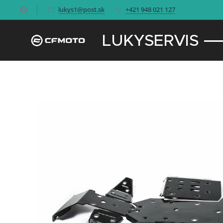
lukys1@post.sk
+421 948 021 127
LUKYSERVIS