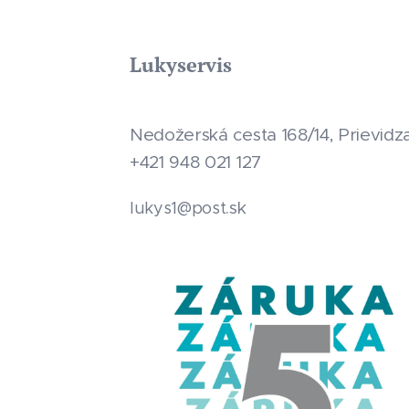
Lukyservis
Nedožerská cesta 168/14, Prievidz
+421 948 021 127
.sk
lukys1@post