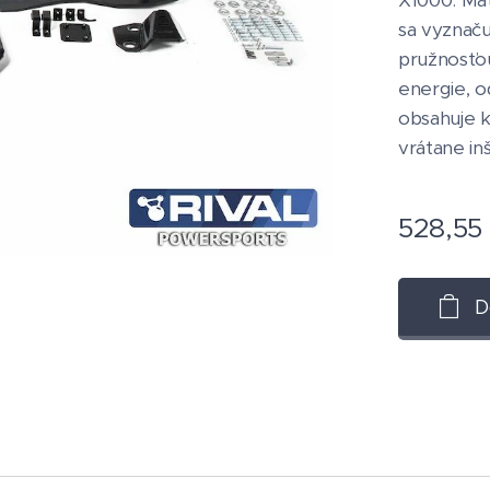
X1000. Mat
sa vyznač
pružnosťo
energie, o
obsahuje 
vrátane in
528,55
D