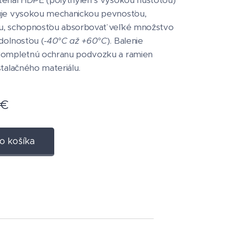
eriál HDPE (polythylen s vysokou hustotou)
uje vysokou mechanickou pevnosťou,
u, schopnosťou absorbovať veľké množstvo
dolnosťou (
-40°C až +60°C
). Balenie
kompletnú ochranu podvozku a ramien
štalačného materiálu.
€
o košíka