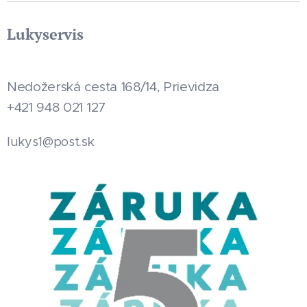
Lukyservis
Nedožerská cesta 168/14, Prievidza
+421 948 021 127
.sk
lukys1@post