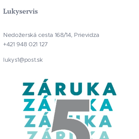
Lukyservis
Nedožerská cesta 168/14, Prievidza
+421 948 021 127
.sk
lukys1@post