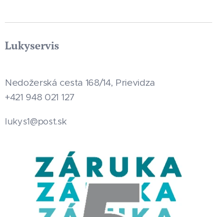
Lukyservis
Nedožerská cesta 168/14, Prievidza
+421 948 021 127
.sk
lukys1@post