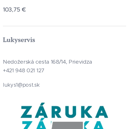
103,75
€
Lukyservis
Nedožerská cesta 168/14, Prievidza
+421 948 021 127
.sk
lukys1@post