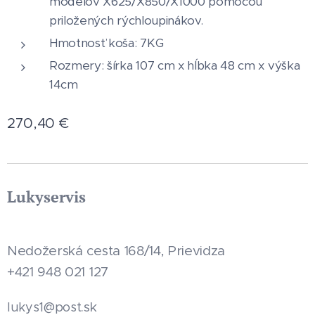
modelov X625/X850/X1000 pomocou
priložených rýchloupinákov.
Hmotnosť koša: 7KG
Rozmery: šírka 107 cm x hĺbka 48 cm x výška
14cm
270,40
€
Lukyservis
Nedožerská cesta 168/14, Prievidza
+421 948 021 127
.sk
lukys1@post