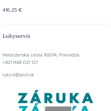
416,25
€
Lukyservis
Nedožerská cesta 168/14, Prievidza
+421 948 021 127
.sk
lukys1@post