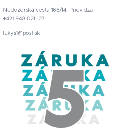
Nedožerská cesta 168/14, Prievidza
+421 948 021 127
.sk
lukys1@post