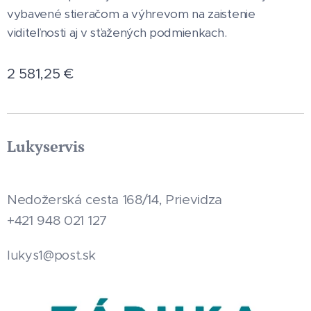
vybavené stieračom a výhrevom na zaistenie
viditeľnosti aj v sťažených podmienkach.
2 581,25
€
Lukyservis
Nedožerská cesta 168/14, Prievidza
+421 948 021 127
.sk
lukys1@post