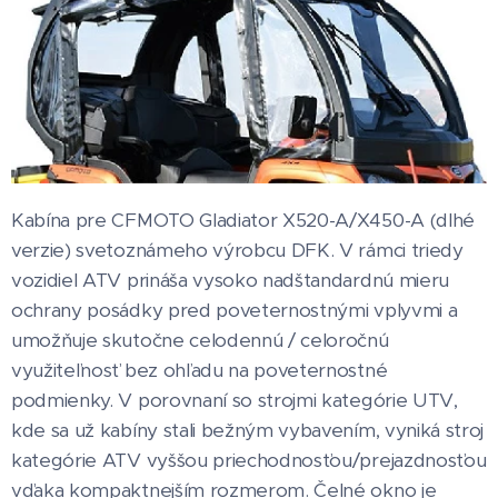
Kabína pre CFMOTO Gladiator X520-A/X450-A (dlhé
verzie) svetoznámeho výrobcu DFK. V rámci triedy
vozidiel ATV prináša vysoko nadštandardnú mieru
ochrany posádky pred poveternostnými vplyvmi a
umožňuje skutočne celodennú / celoročnú
využiteľnosť bez ohľadu na poveternostné
podmienky. V porovnaní so strojmi kategórie UTV,
kde sa už kabíny stali bežným vybavením, vyniká stroj
kategórie ATV vyššou priechodnosťou/prejazdnosťou
vďaka kompaktnejším rozmerom. Čelné okno je