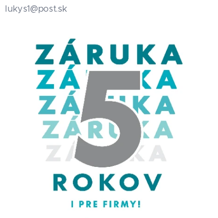
.sk
lukys1@post