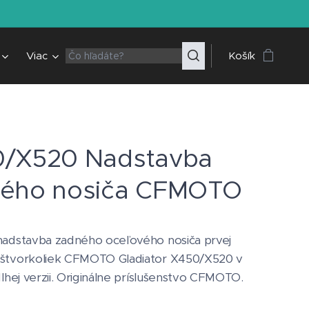
Viac
Košík
/X520 Nadstavba
ého nosiča CFMOTO
nadstavba zadného oceľového nosiča prvej
 štvorkoliek CFMOTO Gladiator X450/X520 v
 dlhej verzii. Originálne príslušenstvo CFMOTO.