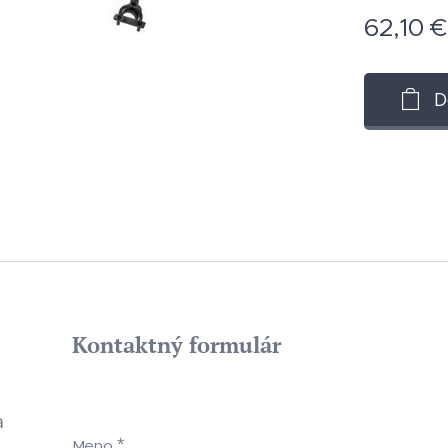
62,10
€
D
Kontaktný formulár
a
Meno