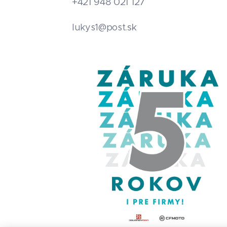
+421 948 021 127
.sk
lukys1@post