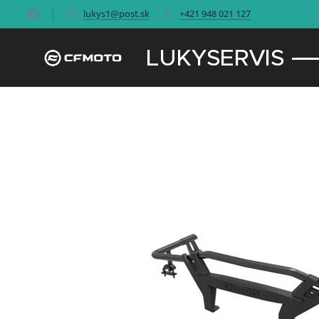
lukys1@post.sk
+421 948 021 127
LUKYSERVIS