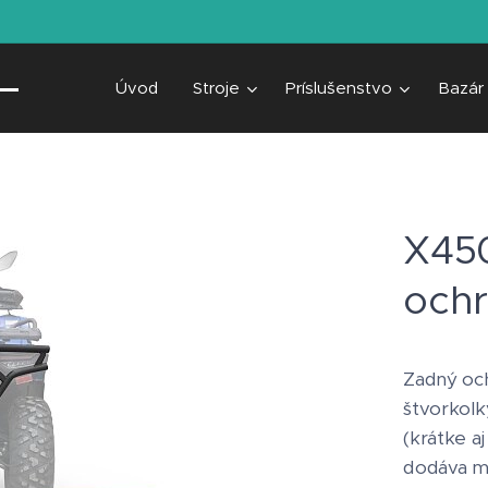
Úvod
Stroje
Príslušenstvo
Bazár
X45
och
Zadný och
štvorkolk
(krátke aj
dodáva mu