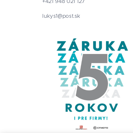
+421 948 021 127
.sk
lukys1@post