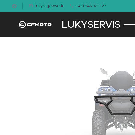
lukys1@post.sk
+421 948 021 127
LUKYSERVIS