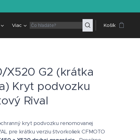
Viac
Košík
/X520 G2 (krátka
ia) Kryt podvozku
kový Rival
 ochranný kryt podvozku renomovanej
VAL pre krátku verziu štvorkoliek CFMOTO