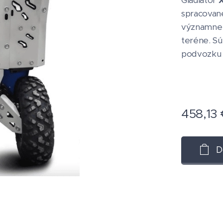
Gladiator
X
spracovan
významne z
teréne. Sú
podvozku a
458,13
D