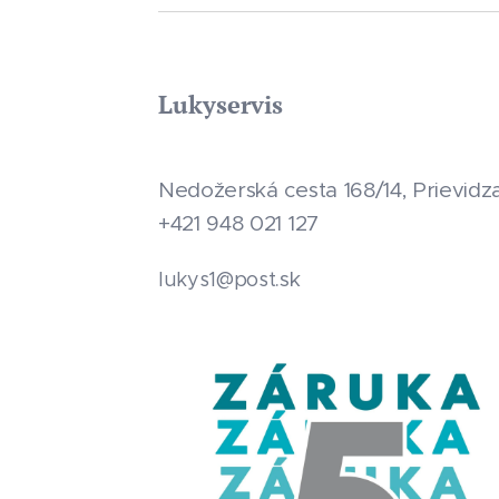
Lukyservis
Nedožerská cesta 168/14, Prievidz
+421 948 021 127
.sk
lukys1@post