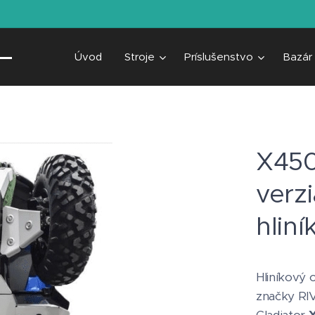
Úvod
Stroje
Príslušenstvo
Bazár
X450
verz
hliní
Hliníkový
značky RI