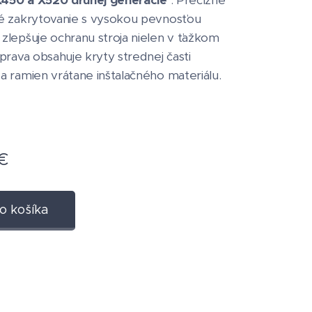
450 a X520 druhej generácie
. Precízne
é zakrytovanie s vysokou pevnosťou
lepšuje ochranu stroja nielen v ťažkom
prava obsahuje kryty strednej časti
 ramien vrátane inštalačného materiálu.
€
o košíka