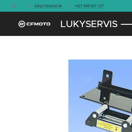
lukys1@post.sk
+421 948 021 127
LUKYSERVIS