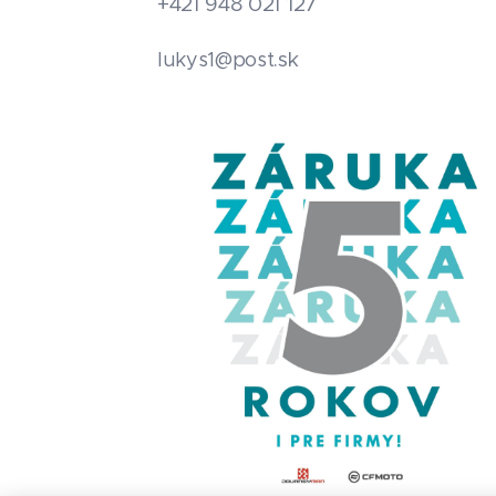
+421 948 021 127
.sk
lukys1@post