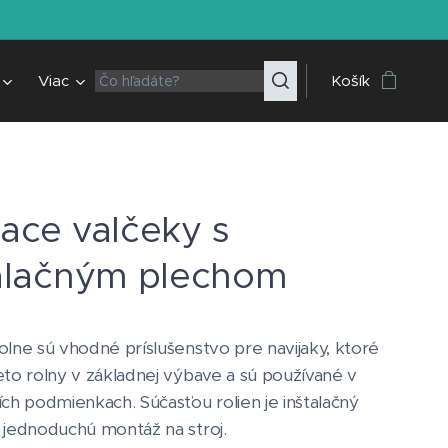
Viac
Košík
ace valčeky s
alačným plechom
olne sú vhodné príslušenstvo pre navijaky, ktoré
eto rolny v základnej výbave a sú používané v
ích podmienkach. Súčasťou rolien je inštalačný
 jednoduchú montáž na stroj.