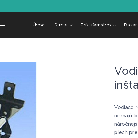
Úvod
Stroje
Príslušenstvo
Bazár
Vodi
inšt
Vodiace r
nemajú ti
náročnejš
plech pre