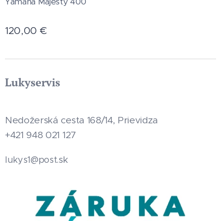
Yamaha Majesty 400
120,00
€
Lukyservis
Nedožerská cesta 168/14, Prievidza
+421 948 021 127
.sk
lukys1@post