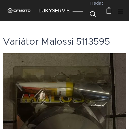
Hľadať
LUKYSERVIS
Variátor Malossi 5113595