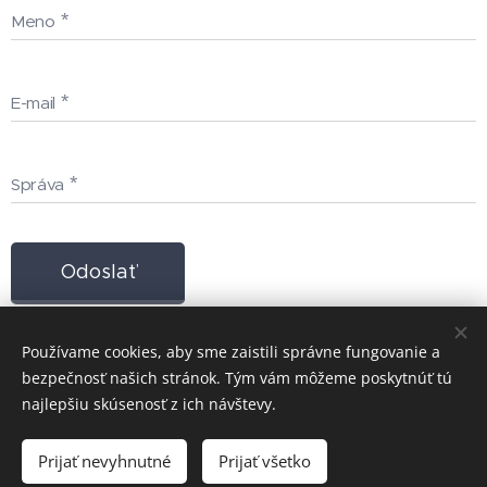
Meno
E-mail
Správa
Odoslať
Používame cookies, aby sme zaistili správne fungovanie a
bezpečnosť našich stránok. Tým vám môžeme poskytnúť tú
Lukyservis 2025
Cookies
najlepšiu skúsenosť z ich návštevy.
Do košíka
Prijať nevyhnutné
Prijať všetko