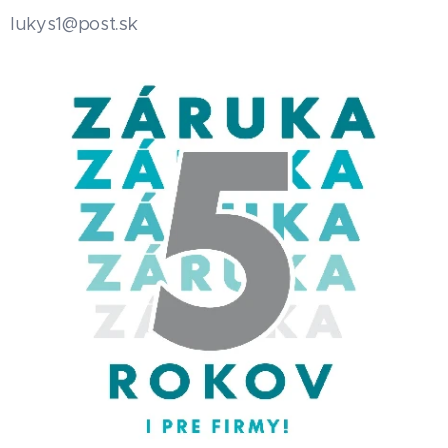
.sk
lukys1@post