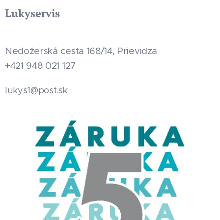
Lukyservis
Nedožerská cesta 168/14, Prievidza
+421 948 021 127
.sk
lukys1@post