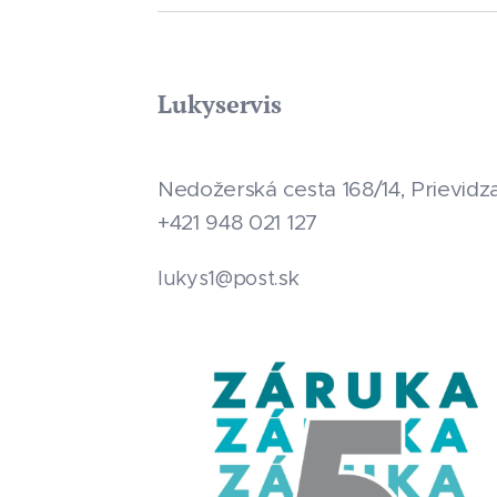
Lukyservis
Nedožerská cesta 168/14, Prievidz
+421 948 021 127
.sk
lukys1@post