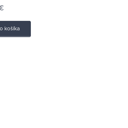
€
o košíka