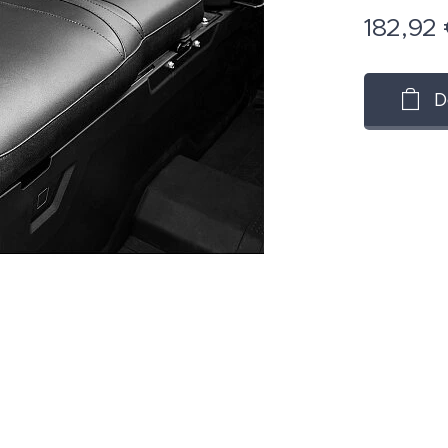
182,92
D