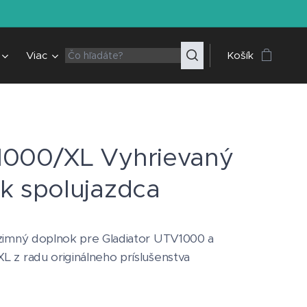
Viac
Košík
000/XL Vyhrievaný
k spolujazdca
 zimný doplnok pre Gladiator UTV1000 a
 z radu originálneho príslušenstva