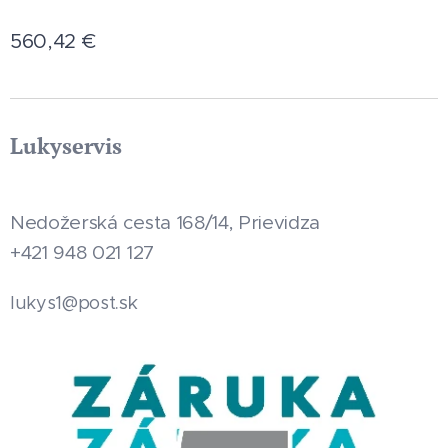
560,42
€
Lukyservis
Nedožerská cesta 168/14, Prievidza
+421 948 021 127
.sk
lukys1@post