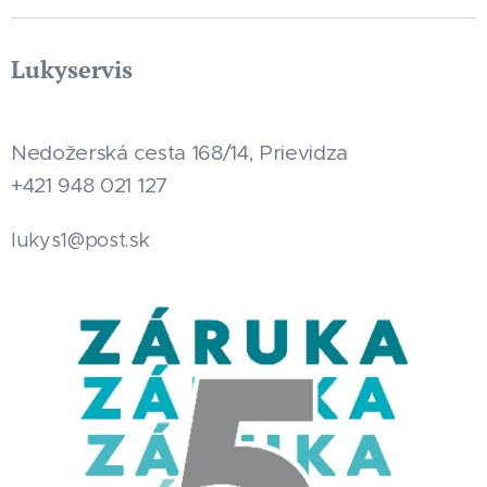
Lukyservis
Nedožerská cesta 168/14, Prievidza
+421 948 021 127
.sk
lukys1@post