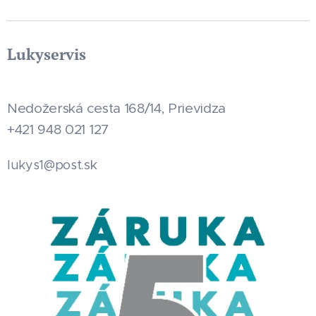
Lukyservis
Nedožerská cesta 168/14, Prievidza
+421 948 021 127
.sk
lukys1@post