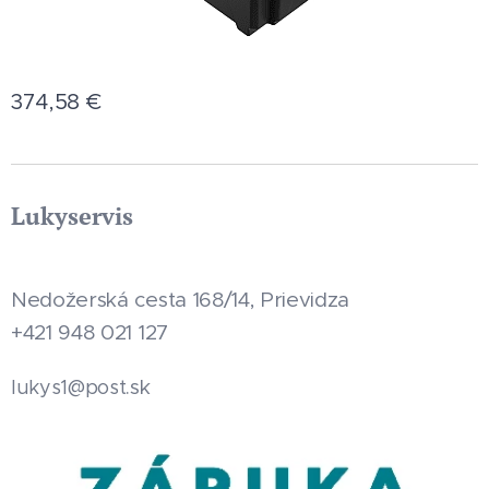
374,58
€
Lukyservis
Nedožerská cesta 168/14, Prievidza
+421 948 021 127
.sk
lukys1@post