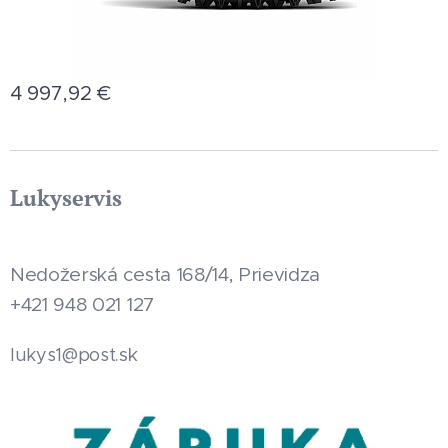
4 997,92
€
Lukyservis
Nedožerská cesta 168/14, Prievidza
+421 948 021 127
.sk
lukys1@post