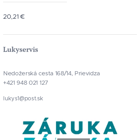
20,21
€
Lukyservis
Nedožerská cesta 168/14, Prievidza
+421 948 021 127
.sk
lukys1@post