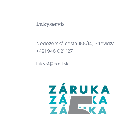
Lukyservis
Nedožerská cesta 168/14, Prievidz
+421 948 021 127
.sk
lukys1@post