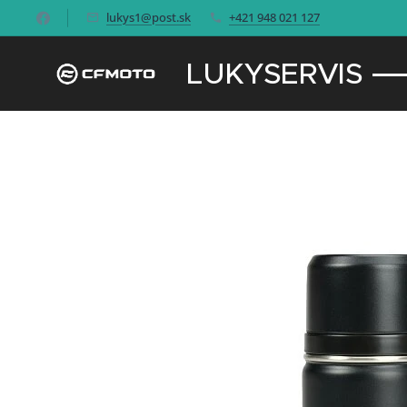
lukys1@post.sk
+421 948 021 127
LUKYSERVIS