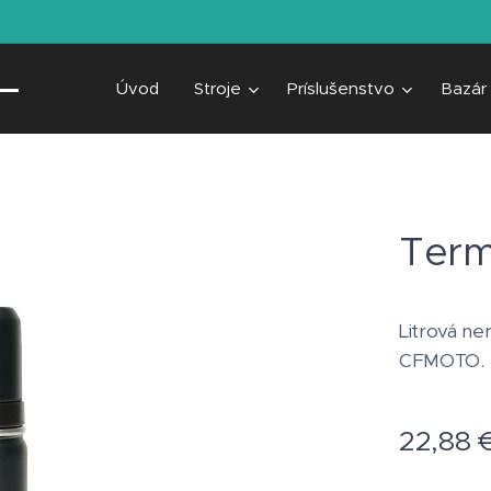
Úvod
Stroje
Príslušenstvo
Bazár
Term
Litrová ne
CFMOTO.
22,88