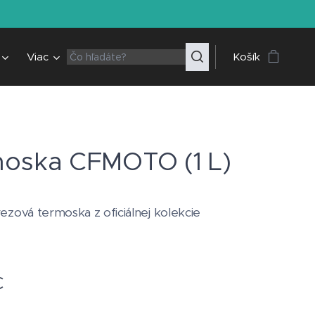
Viac
Košík
oska CFMOTO (1 L)
rezová termoska z oficiálnej kolekcie
€