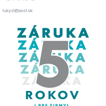
.sk
lukys1@post