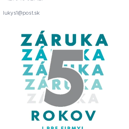
.sk
lukys1@post