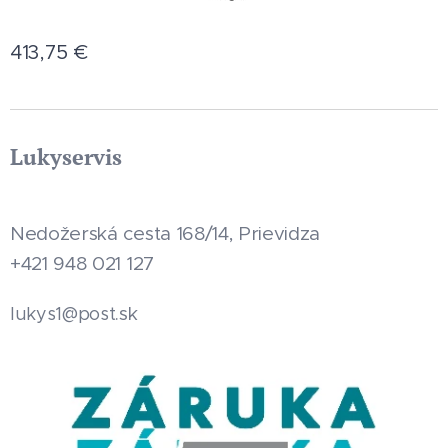
413,75
€
Lukyservis
Nedožerská cesta 168/14, Prievidza
+421 948 021 127
.sk
lukys1@post