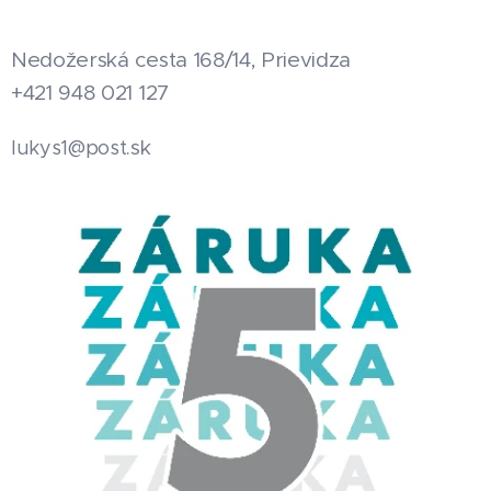
Nedožerská cesta 168/14, Prievidza
+421 948 021 127
.sk
lukys1@post