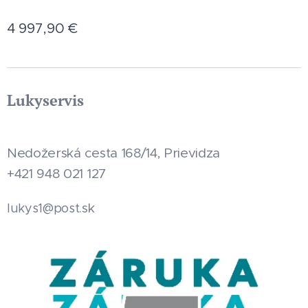
4 997,90
€
Lukyservis
Nedožerská cesta 168/14, Prievidza
+421 948 021 127
.sk
lukys1@post