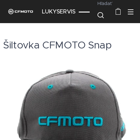
Hľadať
LUKYSERVIS
Šiltovka CFMOTO Snap