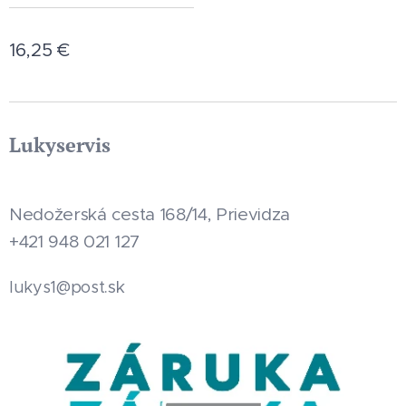
16,25
€
Lukyservis
Nedožerská cesta 168/14, Prievidza
+421 948 021 127
.sk
lukys1@post