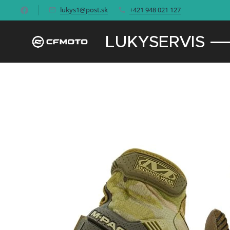
lukys1@post.sk
+421 948 021 127
LUKYSERVIS