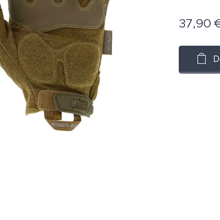
37,90
D