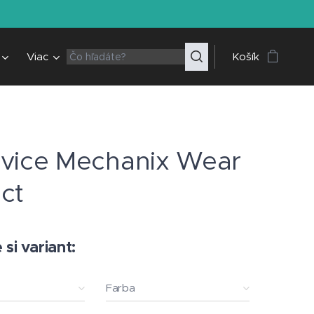
Viac
Košík
vice Mechanix Wear
ct
si variant:
Farba