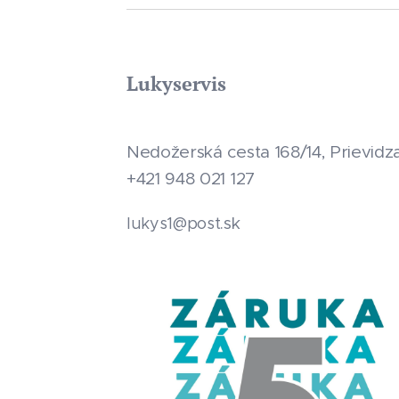
Lukyservis
Nedožerská cesta 168/14, Prievidz
+421 948 021 127
.sk
lukys1@post