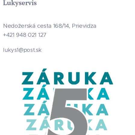
Lukyservis
Nedožerská cesta 168/14, Prievidza
+421 948 021 127
.sk
lukys1@post