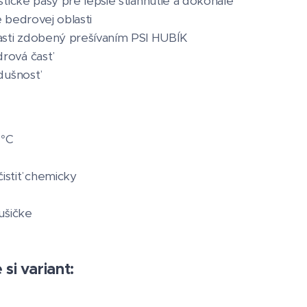
astické pásy pre lepšie stiahnutie a dokonalé
e bedrovej oblasti
asti zdobený prešívaním PSI HUBÍK
rová časť
edušnosť
 °C
istiť chemicky
sušičke
si variant: