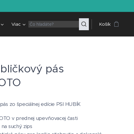
Viac
Košík
obličkový pás
OTO
pás zo špeciálnej edície PSI HUBÍK
OTO v prednej upevňovacej časti
na suchý zips