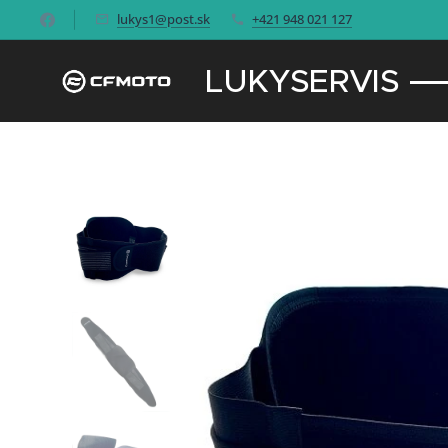
lukys1@post.sk
+421 948 021 127
LUKYSERVIS