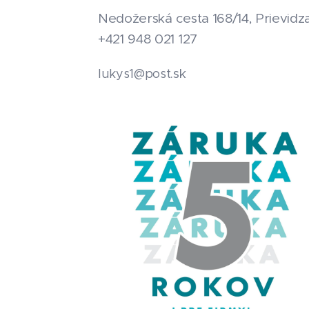
Nedožerská cesta 168/14, Prievidz
+421 948 021 127
.sk
lukys1@post