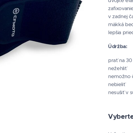
dvojité el
zafixovani
v zadnej č
mäkká bed
lepšia pri
Údržba:
prať na 30
nežehliť
nemožno č
nebieliť
nesušiť v 
Vyberte 