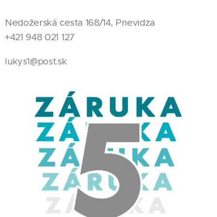
Nedožerská cesta 168/14, Prievidza
+421 948 021 127
.sk
lukys1@post